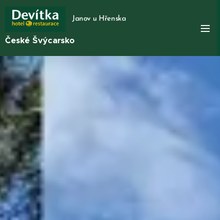
Janov u Hřenska
České Švýcarsko