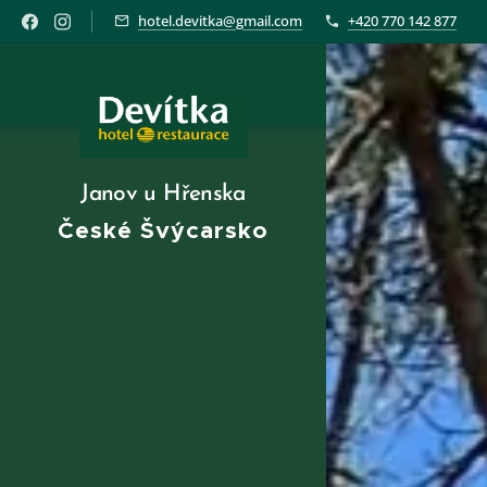
hotel.devitka@gmail.com
+420 770 142 877
Janov u Hřenska
České Švýcarsko