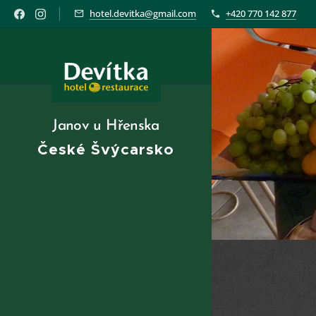
hotel.devitka@gmail.com
+420 770 142 877
Janov u Hřenska
České Švýcarsko