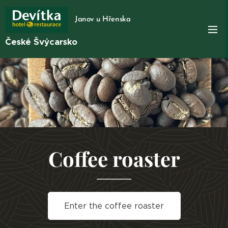
Janov u Hřenska
České Švýcarsko
Coffee roaster
Enter the coffee roaster