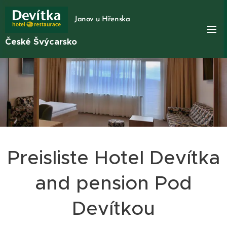
Janov u Hřenska
České Švýcarsko
Preisliste Hotel Devítka
and pension Pod
Devítkou