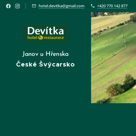
hotel.devitka@gmail.com
+420 770 142 877
Janov u Hřenska
České Švýcarsko