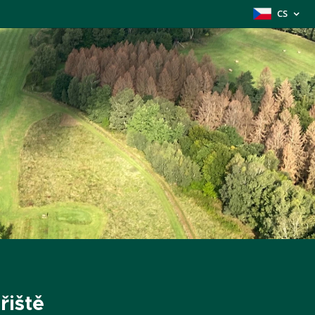
CS
řiště