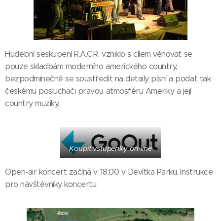
Hudební seskupení R.A.C.R. vzniklo s cílem věnovat se
pouze skladbám moderního amerického country,
bezpodmínečně se soustředit na detaily písní a podat tak
českému posluchači pravou atmosféru Ameriky a její
country muziky.
Koupit vstupenky on-line
Open-air koncert začíná v 18:00 v Devítka Parku. Instrukce
pro návštěvníky koncertu: