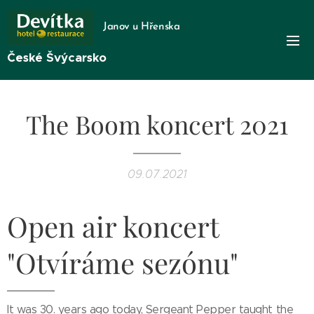
Janov u Hřenska
České Švýcarsko
The Boom koncert 2021
09.07.2021
Open air koncert
"Otvíráme sezónu"
It was 30. years ago today, Sergeant Pepper taught the